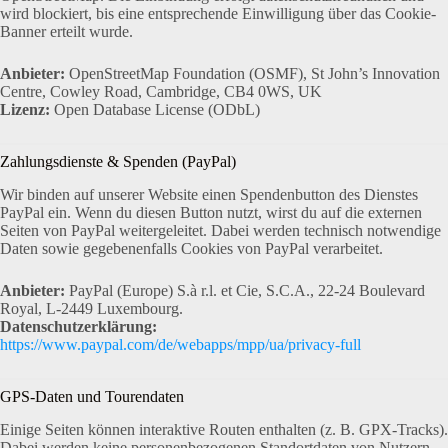
wird blockiert, bis eine entsprechende Einwilligung über das Cookie-
Banner erteilt wurde.
Anbieter:
OpenStreetMap Foundation (OSMF), St John’s Innovation
Centre, Cowley Road, Cambridge, CB4 0WS, UK
Lizenz:
Open Database License (ODbL)
Zahlungsdienste & Spenden (PayPal)
Wir binden auf unserer Website einen Spendenbutton des Dienstes
PayPal ein. Wenn du diesen Button nutzt, wirst du auf die externen
Seiten von PayPal weitergeleitet. Dabei werden technisch notwendige
Daten sowie gegebenenfalls Cookies von PayPal verarbeitet.
Anbieter:
PayPal (Europe) S.à r.l. et Cie, S.C.A., 22-24 Boulevard
Royal, L-2449 Luxembourg.
Datenschutzerklärung:
https://www.paypal.com/de/webapps/mpp/ua/privacy-full
GPS-Daten und Tourendaten
Einige Seiten können interaktive Routen enthalten (z. B. GPX-Tracks).
Dabei werden keine personenbezogenen Standortdaten von Nutzern