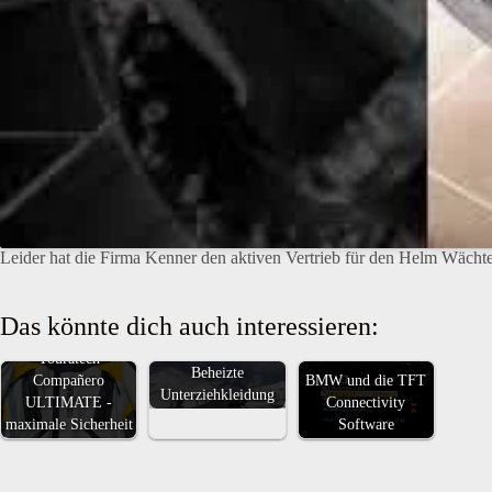
Leider hat die Firma Kenner den aktiven Vertrieb für den Helm Wächter
Das könnte dich auch interessieren:
Heißer Winter -
Touratech
Beheizte
BMW und die TFT
Compañero
Unterziehkleidung
Connectivity
ULTIMATE -
Software
maximale Sicherheit