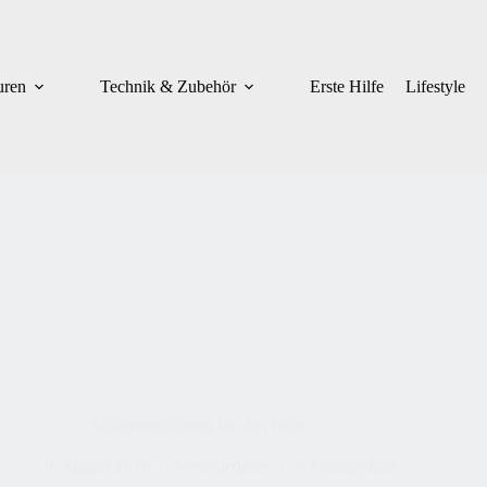
uren
Technik & Zubehör
Erste Hilfe
Lifestyle
Sicherungslösung für den Helm
8. August 2018
Verschiedenes
6 Kommentare