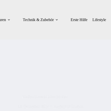
uren
Technik & Zubehör
Erste Hilfe
Lifestyle
GoPro Hero 11 Mini im Test
19. Dezember 2022
Kamera & Drohne