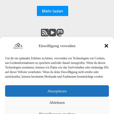
Mehr laden
Einwilligung verwalten
Um dir ein optimales Erlebnis zu bieten, verwenden wir Technologien wie Cookies,
um Geräteinformationen zu speichern und/oder darauf zuzugreifen. Wenn du diesen
Technologien zustimmst, können wir Daten wie das Surfverhalten oder eindeutige IDs
auf dieser Website verarbeiten. Wenn du deine Einwillligung nicht erteilst oder
zurückziehst, können bestimmte Merkmale und Funktionen beeinträchtigt werden.
Akzeptieren
Since 2001 - Relaunch 2018/2025
Ablehnen
Einstellungen ansehen