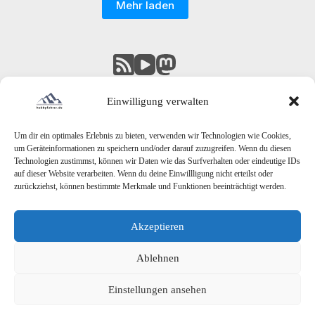
Mehr laden
Einwilligung verwalten
Um dir ein optimales Erlebnis zu bieten, verwenden wir Technologien wie Cookies,
um Geräteinformationen zu speichern und/oder darauf zuzugreifen. Wenn du diesen
Technologien zustimmst, können wir Daten wie das Surfverhalten oder eindeutige IDs
auf dieser Website verarbeiten. Wenn du deine Einwillligung nicht erteilst oder
zurückziehst, können bestimmte Merkmale und Funktionen beeinträchtigt werden.
Akzeptieren
Since 2001 - Relaunch 2018/2025
Ablehnen
Einstellungen ansehen
Wer bin ich?
Impressum
Datenschutzerklärung
Cookie-Richtlinie (EU)
Intern