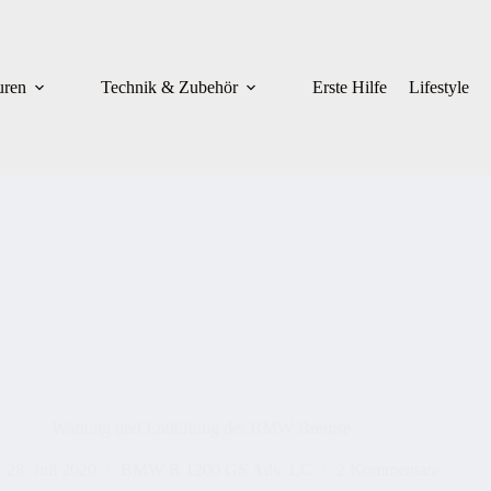
uren
Technik & Zubehör
Erste Hilfe
Lifestyle
Wartung und Entlüftung der BMW Bremse
28. Juli 2020
BMW R 1200 GS Adv. LC
2 Kommentare