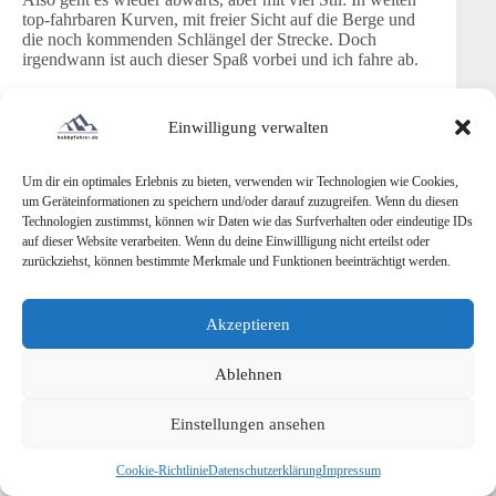
top-fahrbaren Kurven, mit freier Sicht auf die Berge und
die noch kommenden Schlängel der Strecke. Doch
irgendwann ist auch dieser Spaß vorbei und ich fahre ab.
Von Heiligenblut geht es dann auf einer sehr kleinen
Nebenstraße, der Apriacher Landstraße weiter.
Einwilligung verwalten
Abenteuerlich biegt sich diese enge Straße am Berg
entlang und hinter einer weiteren Kurve bietet sich
Um dir ein optimales Erlebnis zu bieten, verwenden wir Technologien wie Cookies,
plötzlich ein Platz zum Halten vor fantastischer Kulisse.
um Geräteinformationen zu speichern und/oder darauf zuzugreifen. Wenn du diesen
Da muss ich doch unbedingt ein paar Fotos von meiner
Technologien zustimmst, können wir Daten wie das Surfverhalten oder eindeutige IDs
GS schießen. Leider ist es etwas diesig, aber das Ergebnis
auf dieser Website verarbeiten. Wenn du deine Einwillligung nicht erteilst oder
gefällt mir trotzdem sehr gut.
zurückziehst, können bestimmte Merkmale und Funktionen beeinträchtigt werden.
Erst jetzt fängt es an etwas zu nieseln, denn bisher hatte ich
Akzeptieren
absolutes Glück mit dem Wetter, das ja so schlecht
angekündigt war.
Ablehnen
Die Strecke endet auf einer geraden Landstraße, die mich
nach und nach der nächsten Passstraße entgegenführt, dem
Einstellungen ansehen
Staller Sattel. Dieser ist so schmal, dass er nur einspurig
befahren werden kann. Eine Ampelanlage regelt das. Kurz
Cookie-Richtlinie
Datenschutzerklärung
Impressum
davor kommen mir gemütlich drei Kühe auf der Straße