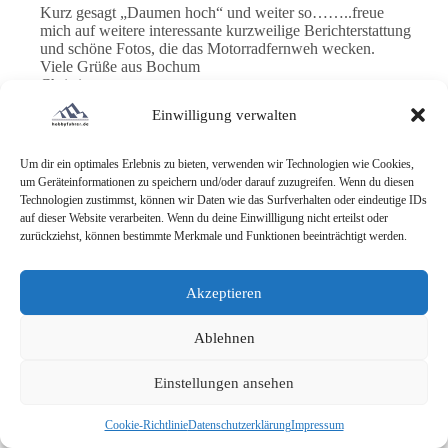
Kurz gesagt „Daumen hoch“ und weiter so……..freue
mich auf weitere interessante kurzweilige Berichterstattung
und schöne Fotos, die das Motorradfernweh wecken.
Viele Grüße aus Bochum
Christian
Einwilligung verwalten
Thorsten
25. AUGUST 2020 / 22:52
ANTWORTEN
Um dir ein optimales Erlebnis zu bieten, verwenden wir Technologien wie Cookies,
um Geräteinformationen zu speichern und/oder darauf zuzugreifen. Wenn du diesen
Danke für dein Lob Christian
Technologien zustimmst, können wir Daten wie das Surfverhalten oder eindeutige IDs
auf dieser Website verarbeiten. Wenn du deine Einwillligung nicht erteilst oder
Thilo
zurückziehst, können bestimmte Merkmale und Funktionen beeinträchtigt werden.
30. AUGUST 2020 / 19:19
ANTWORTEN
Akzeptieren
Hallo Thorsten,
Ich bin auch über das GS-Forum auf die Hobbyfahrerseite
aufmerksam geworden.
Ablehnen
Den Zeilen von Christian ist nichts hinzuzufügen👍
Deine Homepage…deine Reiseberichte…die Bilder…
Einstellungen ansehen
deine GS Tipps…wirklich Klasse und übersichtlich…mit
Liebe zum Detail…
Cookie-Richtlinie
Datenschutzerklärung
Impressum
Freue mich auf weitere Berichte etc. von Dir…