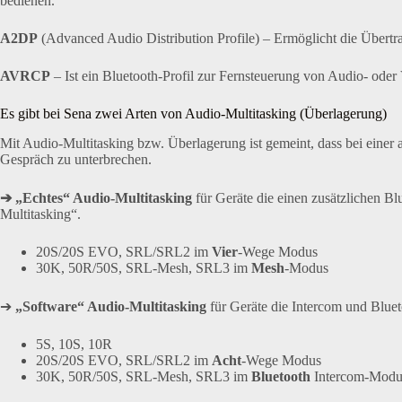
bedienen.
A2DP
(Advanced Audio Distribution Profile) – Ermöglicht die Übertra
AVRCP
– Ist ein Bluetooth-Profil zur Fernsteuerung von Audio- oder
Es gibt bei Sena zwei Arten von Audio-Multitasking (Überlagerung)
Mit Audio-Multitasking bzw. Überlagerung ist gemeint, dass bei einer
Gespräch zu unterbrechen.
➔ „Echtes“ Audio-Multitasking
für Geräte die einen zusätzlichen Bl
Multitasking“.
20S/20S EVO, SRL/SRL2 im
Vier
-Wege Modus
30K, 50R/50S, SRL-Mesh, SRL3 im
Mesh
-Modus
➔
„Software“ Audio-Multitasking
für Geräte die Intercom und Bluet
5S, 10S, 10R
20S/20S EVO, SRL/SRL2 im
Acht
-Wege Modus
30K, 50R/50S, SRL-Mesh, SRL3 im
Bluetooth
Intercom-Modu