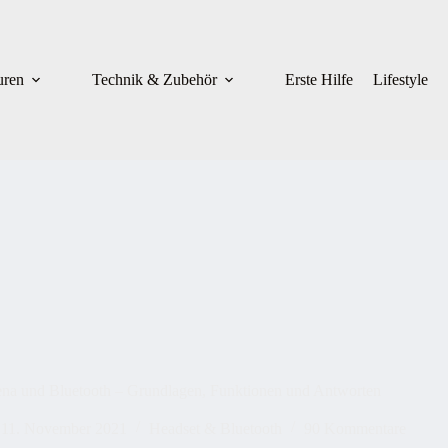
uren
Technik & Zubehör
Erste Hilfe
Lifestyle
ena und Bluetooth – Grundlagen, Funktionen und Antworten
11. November 2021
Headset & Bluetooth
90 Kommentare